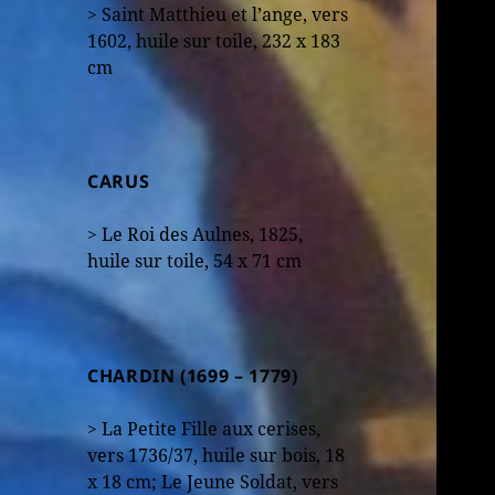
> Saint Matthieu et l’ange, vers
1602, huile sur toile, 232 x 183
cm
CARUS
> Le Roi des Aulnes, 1825,
huile sur toile, 54 x 71 cm
CHARDIN (1699 – 1779)
> La Petite Fille aux cerises,
vers 1736/37, huile sur bois, 18
x 18 cm; Le Jeune Soldat, vers