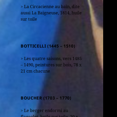
> La Circacienne au bain, dite
aussi La Baigneuse, 1814, huile
sur toile
BOTTICELLI (1445 – 1510)
> Les quatre saisons, vers 1485
– 1490, peintures sur bois, 78 x
21 cm chacune
BOUCHER (1703 – 1770)
> Le berger endormi au
flageolet, huile sur toile, 20 x