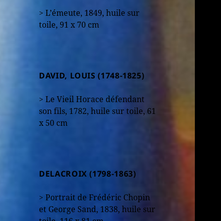
> L’émeute, 1849, huile sur
toile, 91 x 70 cm
DAVID, LOUIS (1748-1825)
> Le Vieil Horace défendant
son fils, 1782, huile sur toile, 61
x 50 cm
DELACROIX (1798-1863)
> Portrait de Frédéric Chopin
et George Sand, 1838, huile sur
toile, 116 x 81 cm