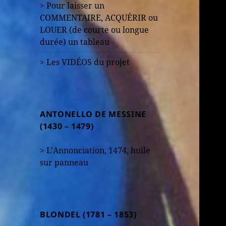
> Pour laisser un
COMMENTAIRE, ACQUÉRIR ou
LOUER (de courte ou longue
durée) un tableau
> Les VIDÉOS du projet
ANTONELLO DE MESSINE
(1430 – 1479)
> L’Annonciation, 1474, huile
sur panneau
BLONDEL (1781 – 1853)