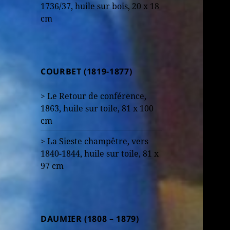
1736/37, huile sur bois, 20 x 18
cm
COURBET (1819-1877)
> Le Retour de conférence,
1863, huile sur toile, 81 x 100
cm
> La Sieste champêtre, vers
1840-1844, huile sur toile, 81 x
97 cm
DAUMIER (1808 – 1879)