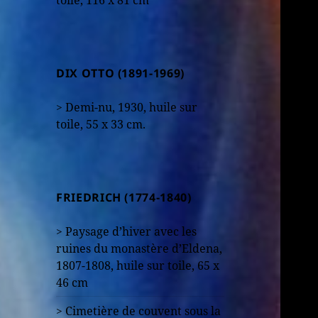
DIX OTTO (1891-1969)
> Demi-nu, 1930, huile sur
toile, 55 x 33 cm.
FRIEDRICH (1774-1840)
> Paysage d’hiver avec les
ruines du monastère d’Eldena,
1807-1808, huile sur toile, 65 x
46 cm
> Cimetière de couvent sous la