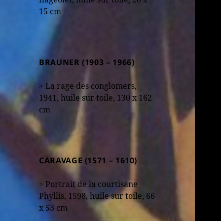
15 cm
BRAUNER (1903 – 1966)
> La rage des conglomers,
1941, huile sur toile, 130 x 162
cm
CARAVAGE (1571 – 1610)
> Portrait de la courtisane
Phyllis, 1598, huile sur toile, 66
x 53 cm