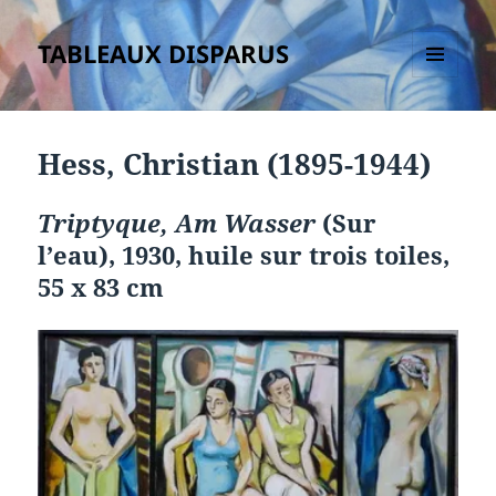
TABLEAUX DISPARUS
MENU
ET
WIDGETS
Hess, Christian (1895-1944)
Triptyque, Am Wasser
(Sur
l’eau), 1930, huile sur trois toiles,
55 x 83 cm