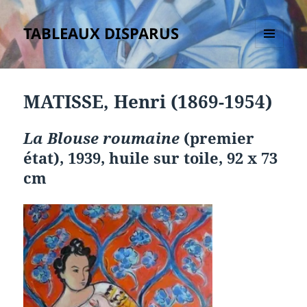
TABLEAUX DISPARUS
MENU
ET
WIDGETS
MATISSE, Henri (1869-1954)
La
Blouse roumaine
(premier
état), 1939, huile sur toile, 92 x 73
cm